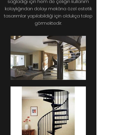
sağladığı için hem de çeliğin kullanım
kolaylığından dolayı mekâna özel estetik
tasarımlar yapılabildiği için oldukça talep
görmektedir.