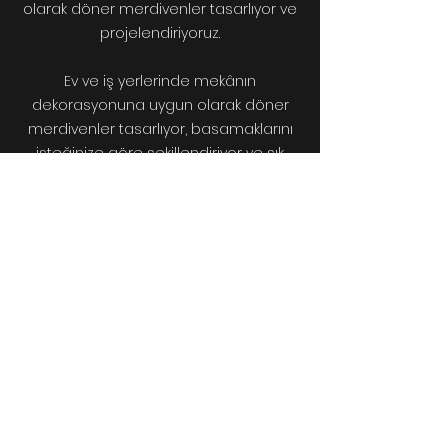
olarak döner merdivenler tasarlıyor ve
projelendiriyoruz.
Ev ve iş yerlerinde mekânın
dekorasyonuna uygun olarak döner
merdivenler tasarlıyor, basamaklarını
isteğinize göre şekillendiriyor ve şık
görünümlü malzemeler kullanıyoruz.
DÖNER MERDİVEN MODELLERİ
Döner merdivenlerde hazır modeller
bulunmakla birlikte çoğunlukla mekâna
özel tasarımlar talep edilmektedir.
Mekâna, alanın kullanım kolaylığına,
konforunuza ve mekânın dekoratif
yapısına uygun olarak imal ettiğimiz
döner merdivenleri uzun yıllar rahatlıkla
kullanabilirsiniz. Döner merdiven
modelleri ev ve iş yerlerinize estetik bir