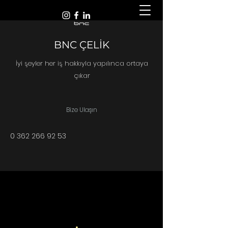
BNC ÇELİK
İyi şeyler her iş hakkıyla yapılınca ortaya
çıkar
Bize Ulaşın
0 362 266 92 53