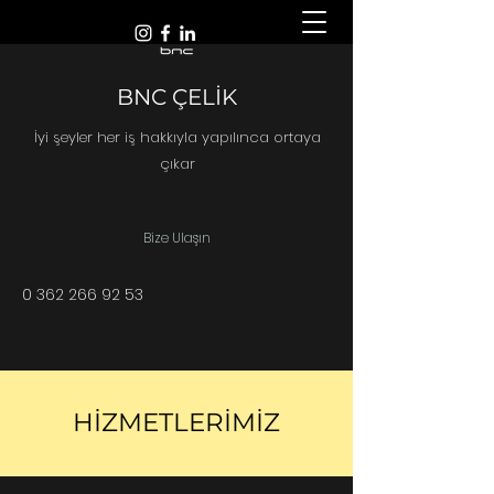
BNC ÇELİK
İyi şeyler her iş hakkıyla yapılınca ortaya
çıkar
Bize Ulaşın
0 362 266 92 53
HİZMETLERİMİZ